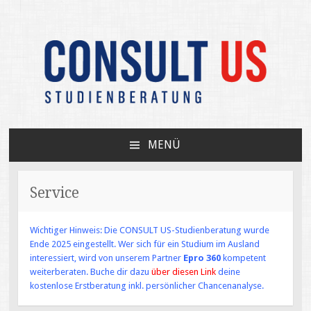
Unabhängige Beratung zum USA-Studium /
CONSULT US
Your independent expert on US college
MENÜ
admissions
ZUM
INHALT
SPRINGEN
Service
Wichtiger Hinweis: Die CONSULT US-Studienberatung wurde
Ende 2025 eingestellt. Wer sich für ein Studium im Ausland
interessiert, wird von unserem Partner
Epro 360
kompetent
weiterberaten. Buche dir dazu
über diesen Link
deine
kostenlose Erstberatung inkl. persönlicher Chancenanalyse.