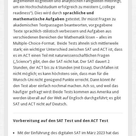
allgemeinen kognitiven und analytischen Fähigkeiten mitbringt,
um ein Hochschulstudium erfolgreich zu meistern („college
readiness“). Dies wird durch
sprachliche und
mathematische Aufgaben
getestet. Ihr müsst Fragen zu
akademischen Textpassagen beantworten, vorgegebene
Texte sprachlich-stilistisch verbessern und Aufgaben aus
verschiedenen Bereichen der Mathematik lösen – alles im
Multiple-Choice-Format. Beide Tests ähneln sich mittlerweile
stark; ein wichtiger Unterschied zwischen SAT und ACT ist, dass
es im ACT einen Teil mit naturwissenschaftlichen Fragen
(„Science“) gibt, den der SAT nicht hat. Der SAT dauert 2
Stunden, der ACT bis zu 4 Stunden (mit Essay). Durchfallen ist
nicht möglich; es kann höchstens sein, dass man für die
Wunsch-Uni nicht genügend Punkte erreicht. Dann könnt ihr
den Test aber einfach nochmal machen. Ach so, und weil das
häufiger gefragt wird: Beide Tests kommen aus Amerika und
werden überall auf der Welt auf Englisch durchgeführt; es gibt
SAT und ACT nicht auf Deutsch.
Vorbereitung auf den SAT Test und den ACT Test
Mit der Einführung des digitalen SAT im März 2023 hat das