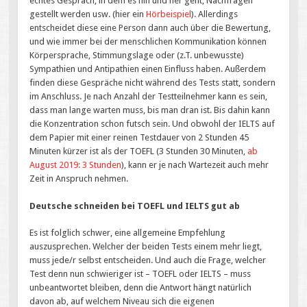
echtes Gespräch, in dem es hin und her geht, Nachfragen
gestellt werden usw. (hier ein
Hörbeispiel
). Allerdings
entscheidet diese eine Person dann auch über die Bewertung,
und wie immer bei der menschlichen Kommunikation können
Körpersprache, Stimmungslage oder (z.T. unbewusste)
Sympathien und Antipathien einen Einfluss haben. Außerdem
finden diese Gespräche nicht während des Tests statt, sondern
im Anschluss. Je nach Anzahl der Testteilnehmer kann es sein,
dass man lange warten muss, bis man dran ist. Bis dahin kann
die Konzentration schon futsch sein. Und obwohl der IELTS auf
dem Papier mit einer reinen Testdauer von 2 Stunden 45
Minuten kürzer ist als der TOEFL (3 Stunden 30 Minuten,
ab
August 2019: 3 Stunden
), kann er je nach Wartezeit auch mehr
Zeit in Anspruch nehmen.
Deutsche schneiden bei TOEFL und IELTS gut ab
Es ist folglich schwer, eine allgemeine Empfehlung
auszusprechen. Welcher der beiden Tests einem mehr liegt,
muss jede/r selbst entscheiden. Und auch die Frage, welcher
Test denn nun schwieriger ist – TOEFL oder IELTS – muss
unbeantwortet bleiben, denn die Antwort hängt natürlich
davon ab, auf welchem Niveau sich die eigenen