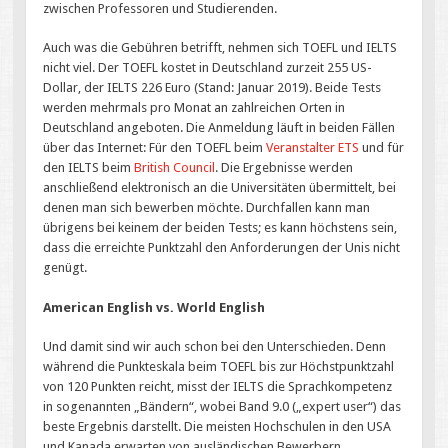
zwischen Professoren und Studierenden.
Auch was die Gebühren betrifft, nehmen sich TOEFL und IELTS
nicht viel. Der TOEFL kostet in Deutschland zurzeit 255 US-
Dollar, der IELTS 226 Euro (Stand: Januar 2019). Beide Tests
werden mehrmals pro Monat an zahlreichen Orten in
Deutschland angeboten. Die Anmeldung läuft in beiden Fällen
über das Internet: Für den TOEFL beim
Veranstalter ETS
und für
den IELTS beim
British Council
. Die Ergebnisse werden
anschließend elektronisch an die Universitäten übermittelt, bei
denen man sich bewerben möchte. Durchfallen kann man
übrigens bei keinem der beiden Tests; es kann höchstens sein,
dass die erreichte Punktzahl den Anforderungen der Unis nicht
genügt.
American English vs. World English
Und damit sind wir auch schon bei den Unterschieden. Denn
während die Punkteskala beim TOEFL bis zur Höchstpunktzahl
von 120 Punkten reicht, misst der IELTS die Sprachkompetenz
in sogenannten „Bändern“, wobei Band 9.0 („expert user“) das
beste Ergebnis darstellt. Die meisten Hochschulen in den USA
und Kanada erwarten von ausländischen Bewerbern