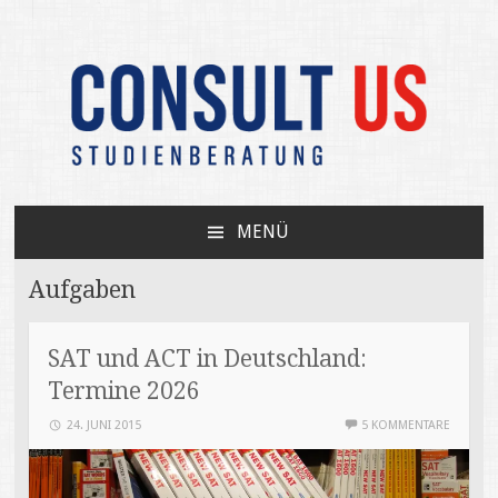
Unabhängige Beratung zum USA-Studium /
CONSULT US
Your independent expert on US college
MENÜ
admissions
ZUM
INHALT
Aufgaben
SPRINGEN
SAT und ACT in Deutschland:
Termine 2026
24. JUNI 2015
5 KOMMENTARE