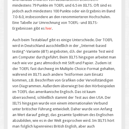
mindestens 79 Punkte im TOEFL und 6.5 im IELTS. Oft sind es
jedoch auch mindestens 100 Punkte oder ein Ergebnis im Band
7.0-8.0, insbesondere an den renommierteren Hochschulen.
Eine Tabelle zur Umrechnung von TOEFL- und IELTS-
Ergebnissen gibt es
hier
.
Auch beim Testablauf gibt es einige Unterschiede. Der TOEFL
wird in Deutschland ausschließlich in der „Internet-based
testing“-Variante (iBT) angeboten, d.h. der gesamte Test wird
am Computer durchgeführt. Beim IELTS hingegen arbeitet man
nach wie vor ganz altmodisch mit Stift und Papier. Zudem ist
der TOEFL fast durchweg im Multiple-Choice-Format gehalten,
während im IELTS auch andere Testformen zum Einsatz
kommen, z.B. Beschriften von Grafiken oder Vervollständigen
von Diagrammen. Außerdem überwiegt bei den Hörbeispielen
im TOEFL das amerikanische Englisch. Das ist kaum
überraschend, schließlich stammt der Test aus den USA. Der
IELTS hingegen wurde von einem internationalen Verbund
unter britischer Führung entwickelt. Daher wurde von Anfang
an Wert darauf gelegt, das gesamte Spektrum des Englischen
abzubilden, wie es in der Welt gesprochen wird. Im IELTS hört
man folglich lupenreines British English, aber auch