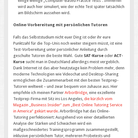
einige wenige „Computer-Based Practice Tests“. Immerhin
wird auch hier simuliert, wie der echte Test später tatsächlich
am Bildschirm aussehen wird.
Online-Vorbereitung mit persönlichen Tutoren
Falls das Selbststudium nicht euer Ding ist oder ihr eure
Punktzahl für die Top-Unis noch weiter steigern müsst, ist eine
Test-Vorbereitung unter persönlicher Anleitung durch
geschulte Tutoren die beste Wahl. Gute
SAT-Kurse
oder
ACT-
Kurse
sucht man in Deutschland allerdings meist vergeblich.
Dank Internet ist das aber heutzutage kein Problem mehr, denn
moderne Technologien wie Videochat und Desktop-Sharing
ermöglichen die Zusammenarbeit mit den besten Testprep-
Tutoren weltweit – und zwar bequem von zuhause aus. Hier
empfehle ich meinen Partner
ArborBridge
, eine exzellente
Testprep-Firma mit Sitz ins Los Angeles,
die kürzlich vom
Magazin „Business Insider“ zum „Best Online Tutoring Service
in America“ gekürt wurde
. ArborBridge hat das Online-
Tutoring perfektioniert: Ausgehend von einer detaillierten
Analyse der Stärken und Schwächen wird ein
maßgeschneidertes Trainingsprogramm zusammengestellt,
inklusive persönlichem Tutor, mehreren Probetests und