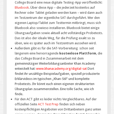
College Board eine neue digitale Testing-App veröffentlicht:
Bluebook
. Über diese App – die jederzeit kostenlos auf
Rechner oder Tablet geladen werden kann – wird dann auch
im Testzentrum der eigentliche SAT durchgeführt. Wer den
eigenen Laptop/Tablet zum Testtermin mitbringt, muss sich
Bluebook also sowieso installieren. Bluebook bietet einige
Übungsaufgaben sowie aktuell acht vollständige Probetests.
Das ist also der ideale Weg, für die Prüfung exakt so zu
üben, wie es später auch im Testzentrum aussehen wird.
Außerdem gibt es für die SAT-Vorbereitung schon seit
längerem eine hervorragende
kostenlose Plattform
, die
das College Board in Zusammenarbeit mit de
m
gemeinnützigen Weiterbildungsanbieter Khan Academy
entwickelt hat:
www.khanacademy.org/digital-sat
Dort
findet ihr unzählige Beispielaufgaben, speziell produzierte
Erklärvideos im typischen „Khan-Stil“ und komplette
Probetests. Ihr könnt euch einen eigenen strukturierten
Übungsplan zusammenstellen. Eine tolle Sache, wie ich
finde.
Für den ACT gibt es leider nichts Vergleichbares. Auf der
offiziellen Seite
ACT Test Prep
finden sich neben
kostenpflichtigen Angeboten von Drittanbietern ganz unten