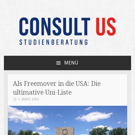
Unabhängige Beratung zum USA-Studium /
CONSULT US
Your independent expert on US college
MENÜ
admissions
ZUM
INHALT
SPRINGEN
Als Freemover in die USA: Die
ultimative Uni-Liste
1. MÄRZ 2020