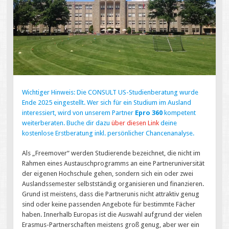
Wichtiger Hinweis: Die CONSULT US-Studienberatung wurde
Ende 2025 eingestellt. Wer sich für ein Studium im Ausland
interessiert, wird von unserem Partner
Epro 360
kompetent
weiterberaten. Buche dir dazu
über diesen Link
deine
kostenlose Erstberatung inkl. persönlicher Chancenanalyse.
Als „Freemover“ werden Studierende bezeichnet, die nicht im
Rahmen eines Austauschprogramms an eine Partneruniversität
der eigenen Hochschule gehen, sondern sich ein oder zwei
Auslandssemester selbstständig organisieren und finanzieren.
Grund ist meistens, dass die Partnerunis nicht attraktiv genug
sind oder keine passenden Angebote für bestimmte Fächer
haben. Innerhalb Europas ist die Auswahl aufgrund der vielen
Erasmus-Partnerschaften meistens groß genug, aber wer ein