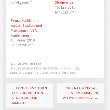
w
c
In "Allgemein"
Studierende
i
e
t
b
15. Juni 2015
t
o
e
o
In "Studium"
r
k
z
z
Einmal Karibik und
u
u
t
t
zurück: Studium und
e
e
i
i
Praktikum in USA
l
l
kombinieren
e
e
n
n
15. Januar 2019
(
(
W
W
In "Praktikum"
i
i
r
r
d
d
i
i
n
n
n
n
ALLGEMEIN
,
STUDIUM
e
e
u
u
AUSTAUSCHSEMESTER
,
FREEMOVER
,
HOCHSCHULEN
,
e
e
SELBSTORGANISIERT
,
STUDIUM
,
UNIVERSITÄTEN
,
USA
m
m
F
F
e
e
n
n
Beitragsnavigation
s
s
←
CONSULTUS AUF DEN
WEGEN CORONA: SAT-
t
t
e
e
HORIZON-MESSEN IN
TEST AM 2. MAI 2020
r
r
g
g
STUTTGART UND
WELTWEIT ABGESAGT
→
e
e
MÜNSTER
ö
ö
f
f
f
f