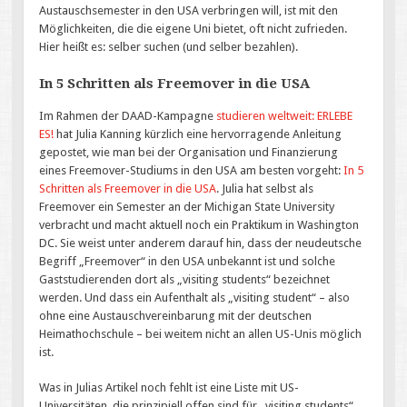
Austauschsemester in den USA verbringen will, ist mit den
Möglichkeiten, die die eigene Uni bietet, oft nicht zufrieden.
Hier heißt es: selber suchen (und selber bezahlen).
In 5 Schritten als Freemover in die USA
Im Rahmen der DAAD-Kampagne
studieren weltweit: ERLEBE
ES!
hat Julia Kanning kürzlich eine hervorragende Anleitung
gepostet, wie man bei der Organisation und Finanzierung
eines Freemover-Studiums in den USA am besten vorgeht:
In 5
Schritten als Freemover in die USA
. Julia hat selbst als
Freemover ein Semester an der Michigan State University
verbracht und macht aktuell noch ein Praktikum in Washington
DC. Sie weist unter anderem darauf hin, dass der neudeutsche
Begriff „Freemover“ in den USA unbekannt ist und solche
Gaststudierenden dort als „visiting students“ bezeichnet
werden. Und dass ein Aufenthalt als „visiting student“ – also
ohne eine Austauschvereinbarung mit der deutschen
Heimathochschule – bei weitem nicht an allen US-Unis möglich
ist.
Was in Julias Artikel noch fehlt ist eine Liste mit US-
Universitäten, die prinzipiell offen sind für „visiting students“