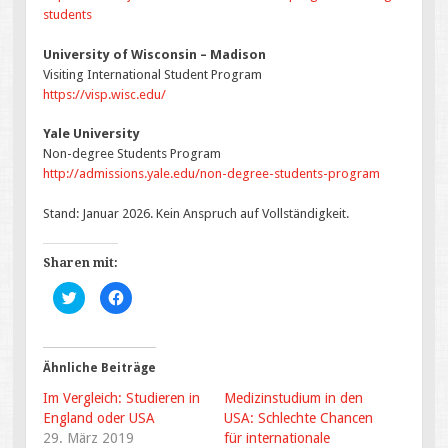
students
University of Wisconsin – Madison
Visiting International Student Program
https://visp.wisc.edu/
Yale University
Non-degree Students Program
http://admissions.yale.edu/non-degree-students-program
Stand: Januar 2026. Kein Anspruch auf Vollständigkeit.
Sharen mit:
K
K
l
l
i
i
c
c
k
k
,
,
u
u
Ähnliche Beiträge
m
m
ü
a
Im Vergleich: Studieren in
Medizinstudium in den
b
u
e
f
England oder USA
USA: Schlechte Chancen
r
F
29. März 2019
T
a
für internationale