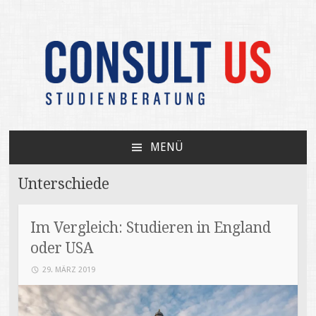
Unabhängige Beratung zum USA-Studium /
CONSULT US
Your independent expert on US college
MENÜ
admissions
ZUM
INHALT
Unterschiede
SPRINGEN
Im Vergleich: Studieren in England
oder USA
29. MÄRZ 2019