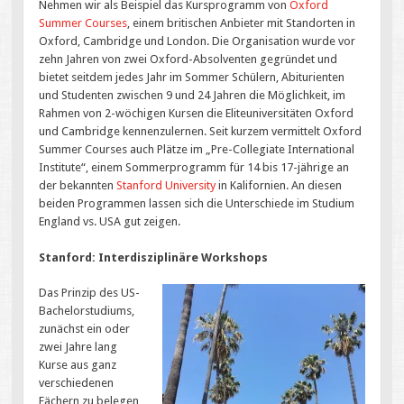
Nehmen wir als Beispiel das Kursprogramm von
Oxford
Summer Courses
, einem britischen Anbieter mit Standorten in
Oxford, Cambridge und London. Die Organisation wurde vor
zehn Jahren von zwei Oxford-Absolventen gegründet und
bietet seitdem jedes Jahr im Sommer Schülern, Abiturienten
und Studenten zwischen 9 und 24 Jahren die Möglichkeit, im
Rahmen von 2-wöchigen Kursen die Eliteuniversitäten Oxford
und Cambridge kennenzulernen. Seit kurzem vermittelt Oxford
Summer Courses auch Plätze im „Pre-Collegiate International
Institute“, einem Sommerprogramm für 14 bis 17-jährige an
der bekannten
Stanford University
in Kalifornien. An diesen
beiden Programmen lassen sich die Unterschiede im Studium
England vs. USA gut zeigen.
Stanford: Interdisziplinäre Workshops
Das Prinzip des US-
Bachelorstudiums,
zunächst ein oder
zwei Jahre lang
Kurse aus ganz
verschiedenen
Fächern zu belegen,