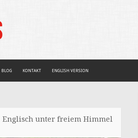
tudium / Your independent expert on US coll
BLOG
KONTAKT
ENGLISH VERSION
 Englisch unter freiem Himmel