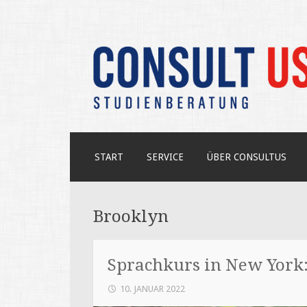
Unabhängige Beratung zum USA-S
CONSULT US
ZUM
START
SERVICE
ÜBER CONSULTUS
INHALT
SPRINGEN
Brooklyn
Sprachkurs in New York:
10. JANUAR 2022