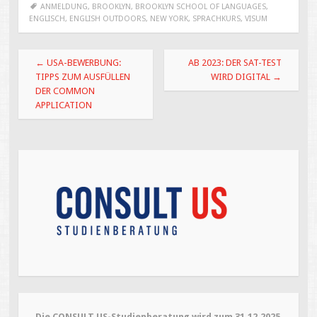
n
n
ANMELDUNG
,
BROOKLYN
,
BROOKLYN SCHOOL OF LANGUAGES
,
e
e
ENGLISCH
,
ENGLISH OUTDOORS
,
NEW YORK
,
SPRACHKURS
,
VISUM
u
u
e
e
m
m
F
F
e
e
Beitragsnavigation
n
n
←
USA-BEWERBUNG:
AB 2023: DER SAT-TEST
s
s
TIPPS ZUM AUSFÜLLEN
WIRD DIGITAL
→
t
t
e
e
DER COMMON
r
r
g
g
APPLICATION
e
e
ö
ö
f
f
f
f
n
n
e
e
t
t
)
)
Die CONSULT US-Studienberatung wird zum 31.12.2025