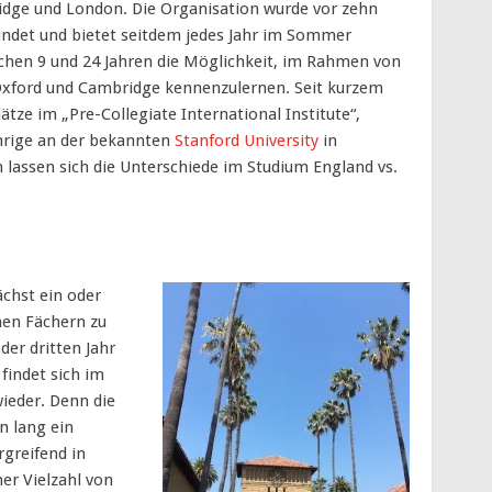
idge und London. Die Organisation wurde vor zehn
ndet und bietet seitdem jedes Jahr im Sommer
schen 9 und 24 Jahren die Möglichkeit, im Rahmen von
 Oxford und Cambridge kennenzulernen. Seit kurzem
tze im „Pre-Collegiate International Institute“,
rige an der bekannten
Stanford University
in
lassen sich die Unterschiede im Studium England vs.
chst ein oder
nen Fächern zu
er dritten Jahr
findet sich im
eder. Denn die
n lang ein
rgreifend in
r Vielzahl von