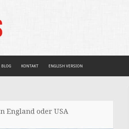
tudium / Your independent expert on US coll
BLOG
KONTAKT
ENGLISH VERSION
 in England oder USA