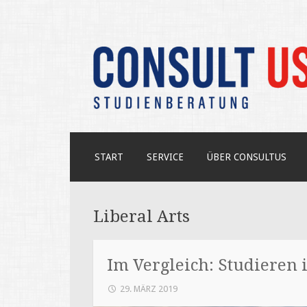
Unabhängige Beratung zum USA-S
CONSULT US
ZUM
START
SERVICE
ÜBER CONSULTUS
INHALT
SPRINGEN
Liberal Arts
Im Vergleich: Studieren
29. MÄRZ 2019