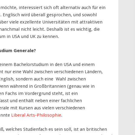
öchte, interessiert sich oft alternativ auch für ein
d. Englisch wird überall gesprochen, und sowohl
ber viele exzellente Universitäten mit attraktiven
anchmal nicht leicht. Deshalb ist es wichtig, die
um in USA und UK zu kennen.
tudium Generale?
n einem Bachelorstudium in den USA und einem
ht nur eine Wahl zwischen verschiedenen Ländern,
 English, sondern auch eine Wahl zwischen
 Denn während in Großbritannien (genau wie in
n Fachs im Vordergrund steht, ist ein
fasst und enthält neben einer fachlichen
erale mit Kursen aus vielen verschiedenen
nannte
Liberal Arts-Philosophie
.
 welches Studienfach es sein soll, ist an britischen