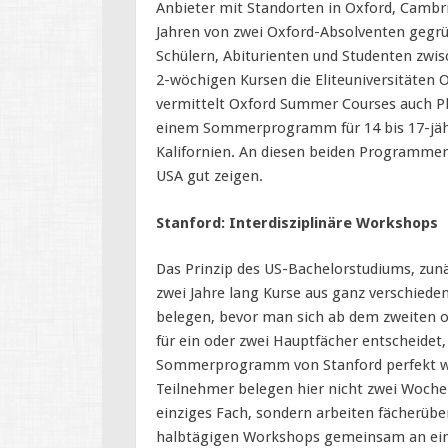
Anbieter mit Standorten in Oxford, Cambr
Jahren von zwei Oxford-Absolventen gegrü
Schülern, Abiturienten und Studenten zwi
2-wöchigen Kursen die Eliteuniversitäten
vermittelt Oxford Summer Courses auch Plä
einem Sommerprogramm für 14 bis 17-jäh
Kalifornien. An diesen beiden Programmen 
USA gut zeigen.
Stanford: Interdisziplinäre Workshops
Das Prinzip des US-Bachelorstudiums, zunä
zwei Jahre lang Kurse aus ganz verschiede
belegen, bevor man sich ab dem zweiten od
für ein oder zwei Hauptfächer entscheidet, 
Sommerprogramm von Stanford perfekt wi
Teilnehmer belegen hier nicht zwei Woche
einziges Fach, sondern arbeiten fächerübe
halbtägigen Workshops gemeinsam an eine