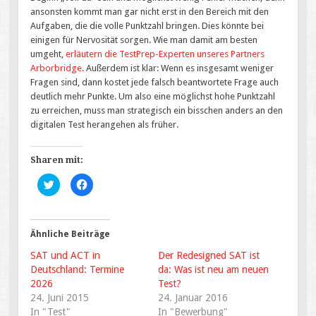
ansonsten kommt man gar nicht erst in den Bereich mit den
Aufgaben, die die volle Punktzahl bringen. Dies könnte bei
einigen für Nervosität sorgen. Wie man damit am besten
umgeht,
erläutern die TestPrep-Experten unseres Partners
Arborbridge
. Außerdem ist klar: Wenn es insgesamt weniger
Fragen sind, dann kostet jede falsch beantwortete Frage auch
deutlich mehr Punkte. Um also eine möglichst hohe Punktzahl
zu erreichen, muss man strategisch ein bisschen anders an den
digitalen Test herangehen als früher.
Sharen mit:
K
K
l
l
i
i
c
c
k
k
,
,
u
u
Ähnliche Beiträge
m
m
ü
a
SAT und ACT in
Der Redesigned SAT ist
b
u
e
f
Deutschland: Termine
da: Was ist neu am neuen
r
F
2026
T
a
Test?
w
c
24. Juni 2015
24. Januar 2016
i
e
t
b
In "Test"
In "Bewerbung"