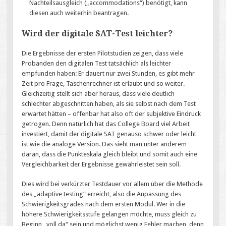
Nachteilsausgleich („accommodations“) benötigt, kann
diesen auch weiterhin beantragen.
Wird der digitale SAT-Test leichter?
Die Ergebnisse der ersten Pilotstudien zeigen, dass viele
Probanden den digitalen Test tatsächlich als leichter
empfunden haben: Er dauert nur zwei Stunden, es gibt mehr
Zeit pro Frage, Taschenrechner ist erlaubt und so weiter.
Gleichzeitig stellt sich aber heraus, dass viele deutlich
schlechter abgeschnitten haben, als sie selbst nach dem Test
erwartet hätten – offenbar hat also oft der subjektive Eindruck
getrogen. Denn natürlich hat das College Board viel Arbeit
investiert, damit der digitale SAT genauso schwer oder leicht
ist wie die analoge Version. Das sieht man unter anderem
daran, dass die Punkteskala gleich bleibt und somit auch eine
Vergleichbarkeit der Ergebnisse gewährleistet sein soll.
Dies wird bei verkürzter Testdauer vor allem über die Methode
des „adaptive testing“ erreicht, also die Anpassung des
Schwierigkeitsgrades nach dem ersten Modul. Wer in die
höhere Schwierigkeitsstufe gelangen möchte, muss gleich zu
Beginn „voll da“ sein und möglichst wenig Fehler machen, denn