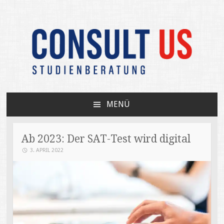
Unabhängige Beratung zum USA-Studium /
CONSULT US
Your independent expert on US college
MENÜ
admissions
ZUM
INHALT
SPRINGEN
Ab 2023: Der SAT-Test wird digital
3. APRIL 2022