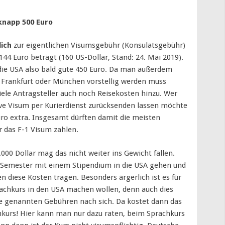
knapp 500 Euro
lich
zur eigentlichen Visumsgebühr (Konsulatsgebühr)
4 Euro beträgt (160 US-Dollar, Stand: 24. Mai 2019).
die USA also bald gute 450 Euro. Da man außerdem
, Frankfurt oder München vorstellig werden muss
iele Antragsteller auch noch Reisekosten hinzu. Wer
ive Visum per Kurierdienst zurücksenden lassen möchte
ro extra. Insgesamt dürften damit die meisten
r das F-1 Visum zahlen.
.000 Dollar mag das nicht weiter ins Gewicht fallen.
ei Semester mit einem Stipendium in die USA gehen und
en diese Kosten tragen. Besonders ärgerlich ist es für
prachkurs in den USA machen wollen, denn auch dies
die genannten Gebühren nach sich. Da kostet dann das
hkurs! Hier kann man nur dazu raten, beim Sprachkurs