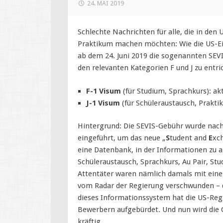
24. MAI 2019
Schlechte Nachrichten für alle, die in den
Praktikum machen möchten: Wie die US-
ab dem 24. Juni 2019 die sogenannten SEV
den relevanten Kategorien F und J zu entri
F-1 Visum
(für Studium, Sprachkurs): ak
J-1 Visum
(für Schüleraustausch, Prakti
Hintergrund: Die SEVIS-Gebühr wurde nac
eingeführt, um das neue „
S
tudent and
E
xc
eine Datenbank, in der Informationen zu al
Schüleraustausch, Sprachkurs, Au Pair, St
Attentäter waren nämlich damals mit ein
vom Radar der Regierung verschwunden – da
dieses Informationssystem hat die US-Reg
Bewerbern aufgebürdet. Und nun wird die 
kräftig.