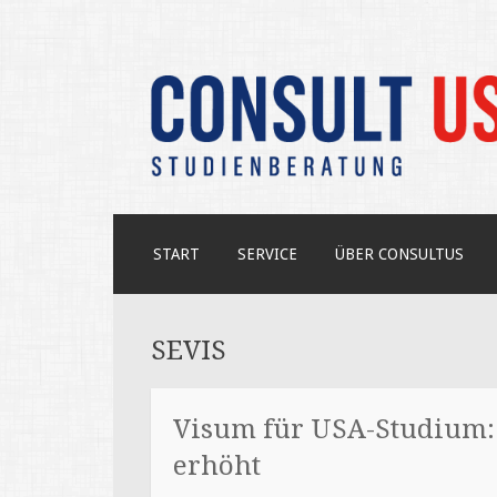
Unabhängige Beratung zum USA-S
CONSULT US
ZUM
START
SERVICE
ÜBER CONSULTUS
INHALT
SPRINGEN
SEVIS
Visum für USA-Studium:
erhöht