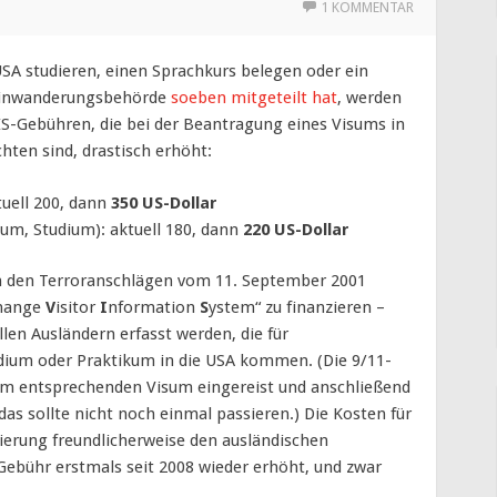
1 KOMMENTAR
 USA studieren, einen Sprachkurs belegen oder ein
Einwanderungsbehörde
soeben mitgeteilt hat
, werden
IS-Gebühren, die bei der Beantragung eines Visums in
chten sind, drastisch erhöht:
tuell 200, dann
350 US-Dollar
kum, Studium): aktuell 180, dann
220 US-Dollar
h den Terroranschlägen vom 11. September 2001
hange
V
isitor
I
nformation
S
ystem“ zu finanzieren –
len Ausländern erfasst werden, die für
udium oder Praktikum in die USA kommen. (Die 9/11-
em entsprechenden Visum eingereist und anschließend
s sollte nicht noch einmal passieren.) Die Kosten für
ierung freundlicherweise den ausländischen
Gebühr erstmals seit 2008 wieder erhöht, und zwar