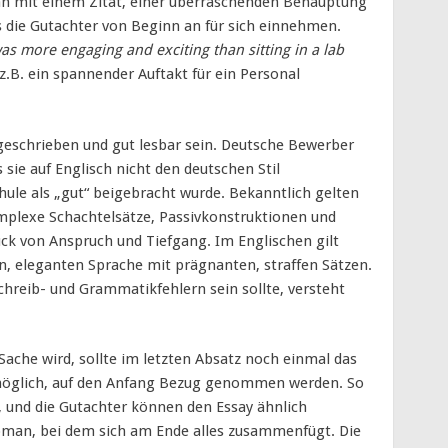
an mit einem Zitat, einer überraschenden Behauptung
s die Gutachter von Beginn an für sich einnehmen.
as more engaging and exciting than sitting in a lab
.B. ein spannender Auftakt für ein Personal
 geschrieben und gut lesbar sein. Deutsche Bewerber
sie auf Englisch nicht den deutschen Stil
hule als „gut“ beigebracht wurde. Bekanntlich gelten
mplexe Schachtelsätze, Passivkonstruktionen und
k von Anspruch und Tiefgang. Im Englischen gilt
n, eleganten Sprache mit prägnanten, straffen Sätzen.
chreib- und Grammatikfehlern sein sollte, versteht
ache wird, sollte im letzten Absatz noch einmal das
öglich, auf den Anfang Bezug genommen werden. So
, und die Gutachter können den Essay ähnlich
Roman, bei dem sich am Ende alles zusammenfügt. Die