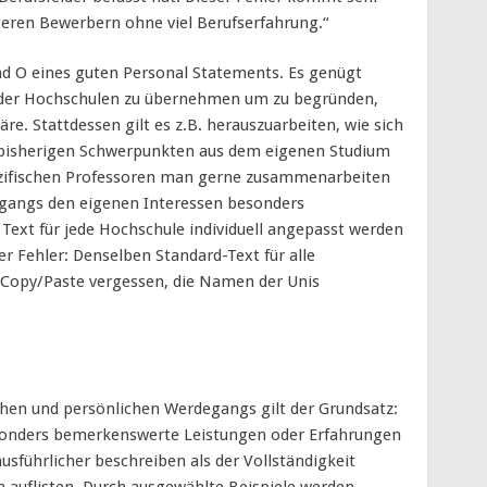
geren Bewerbern ohne viel Berufserfahrung.“
und O eines guten Personal Statements. Es genügt
en der Hochschulen zu übernehmen um zu begründen,
re. Stattdessen gilt es z.B. herauszuarbeiten, wie sich
n bisherigen Schwerpunkten aus dem eigenen Studium
pezifischen Professoren man gerne zusammenarbeiten
ngangs den eigenen Interessen besonders
Text für jede Hochschule individuell angepasst werden
 Fehler: Denselben Standard-Text für alle
Copy/Paste vergessen, die Namen der Unis
chen und persönlichen Werdegangs gilt der Grundsatz:
esonders bemerkenswerte Leistungen oder Erfahrungen
führlicher beschreiben als der Vollständigkeit