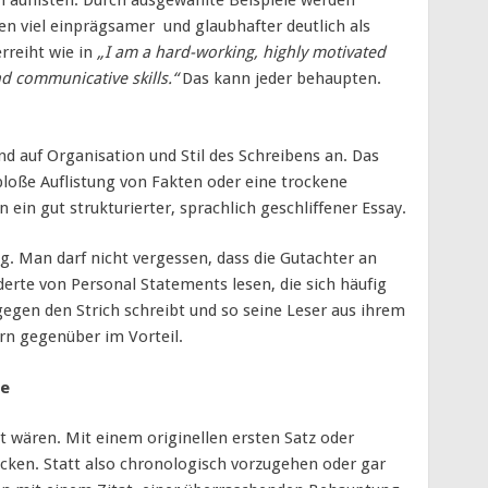
h auflisten. Durch ausgewählte Beispiele werden
en viel einprägsamer und glaubhafter deutlich als
rreiht wie in
„I am a hard-working, highly motivated
d communicative skills.“
Das kann jeder behaupten.
 auf Organisation und Stil des Schreibens an. Das
bloße Auflistung von Fakten oder eine trockene
ein gut strukturierter, sprachlich geschliffener Essay.
olg. Man darf nicht vergessen, dass die Gutachter an
rte von Personal Statements lesen, die sich häufig
gegen den Strich schreibt und so seine Leser aus ihrem
rn gegenüber im Vorteil.
te
t wären. Mit einem originellen ersten Satz oder
cken. Statt also chronologisch vorzugehen oder gar