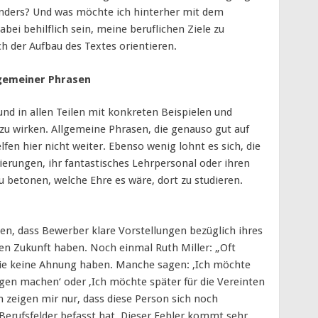
 anders? Und was möchte ich hinterher mit dem
bei behilflich sein, meine beruflichen Ziele zu
ch der Aufbau des Textes orientieren.
llgemeiner Phrasen
nd in allen Teilen mit konkreten Beispielen und
 zu wirken. Allgemeine Phrasen, die genauso gut auf
fen hier nicht weiter. Ebenso wenig lohnt es sich, die
ierungen, ihr fantastisches Lehrpersonal oder ihren
 betonen, welche Ehre es wäre, dort zu studieren.
n, dass Bewerber klare Vorstellungen bezüglich ihres
en Zukunft haben. Noch einmal Ruth Miller: „Oft
sie keine Ahnung haben. Manche sagen: ‚Ich möchte
gen machen‘ oder ‚Ich möchte später für die Vereinten
 zeigen mir nur, dass diese Person sich noch
 Berufsfelder befasst hat. Dieser Fehler kommt sehr