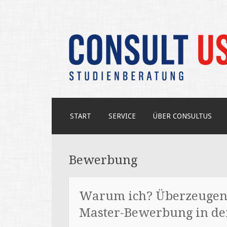
Unabhängige Beratung zum USA-S
CONSULT US
ZUM
START
SERVICE
ÜBER CONSULTUS
INHALT
SPRINGEN
Bewerbung
Warum ich? Überzeugend
Master-Bewerbung in de