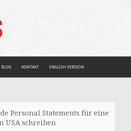
tudium / Your independent expert on US coll
BLOG
KONTAKT
ENGLISH VERSION
e Personal Statements für eine
n USA schreiben