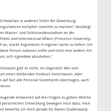
Schwächen in anderen Teilen der Bewerbung
sungschancen komplett zunichte zu machen“, bestätigt
g zum Master- und Doktorandenstudium an der
lic and International Affairs (Princeton University)
 an, starke Argumente in eigener Sache zu liefern. Ich
iese Person zulassen sollte und nicht eine andere mit
rum, sich irgendwie abzuheben.“
rezepte gibt es nicht, im Gegenteil: Wer sein
um einen bleibenden Eindruck hinterlassen. Aber
s auf fast alle Personal Statements übertragen, auch
iieren.
rzeugende Antworten auf drei Fragen zu geben: Welche
d persönlichen Entwicklung bewegen mich dazu, mich
um bewerbe ich mich gerade für diesen Studiengang