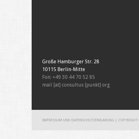
e
e
t
t
)
)
Große Hamburger Str. 28
10115 Berlin-Mitte
Fon: +49 30 44 70 52 85
mail [at] consultus [punkt] org
IMPRESSUM UND DATENSCHUTZERKLÄRUNG
|
COPYRIGHT 