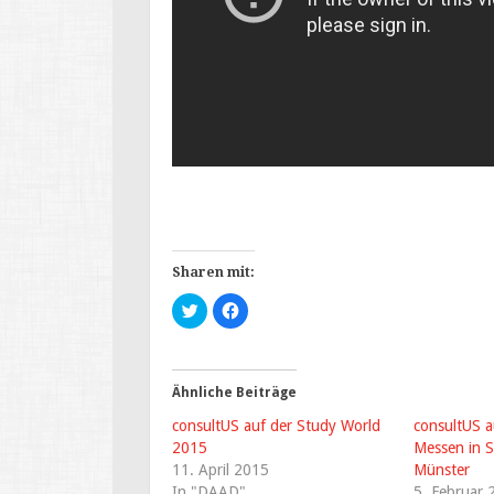
Sharen mit:
K
K
l
l
i
i
c
c
k
k
,
,
u
u
Ähnliche Beiträge
m
m
ü
a
consultUS auf der Study World
b
u
consultUS a
e
f
2015
Messen in S
r
F
T
a
11. April 2015
Münster
w
c
In "DAAD"
i
e
5. Februar