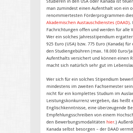
Studieren in den USA oder Kanada ist teuer
man zumindest einen Aufenthalt von ein o
renommiertesten Förderprogrammen diese
Akademischen Austauschdienstes (DAAD)
.
Fachrichtungen offen und werden für alle
Wer ein solches Jahresstipendium ergatte
925 Euro (USA) bzw. 775 Euro (Kanada) für
den Studiengebühren (max. 18.000 Euro/Ja
Aufenthalts versichert und können einen
macht sich natürlich sehr gut im Lebenslau
Wer sich für ein solches Stipendium bew
mindestens im zweiten Fachsemester sein. 
nicht für ein komplettes Studium im Ausla
Leistungskonkurrenz vergeben, das heißt 
Englischkenntnisse, eine überzeugende Be
Empfehlungsschreiben von einem Hochschul
den Bewerbungsmodalitäten
hier
.) Außer
Kanada selbst besorgen – der DAAD vermitt