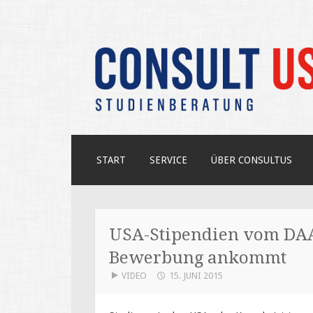
Unabhängige Beratung zum USA-S
CONSULT US
ZUM
START
SERVICE
ÜBER CONSULTUS
INHALT
SPRINGEN
USA-Stipendien vom DAA
Bewerbung ankommt
VIDEO
15. JUNI 2015