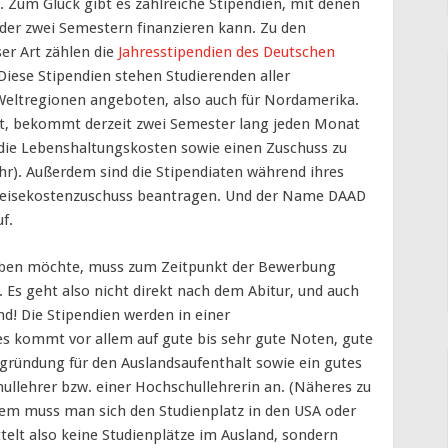
. Zum Glück gibt es zahlreiche Stipendien, mit denen
der zwei Semestern finanzieren kann. Zu den
r Art zählen die
Jahresstipendien des Deutschen
 Diese Stipendien stehen Studierenden aller
 Weltregionen angeboten, also auch für Nordamerika.
rt, bekommt derzeit zwei Semester lang jeden Monat
 die Lebenshaltungskosten sowie einen Zuschuss zu
hr). Außerdem sind die Stipendiaten während ihres
 Reisekostenzuschuss beantragen. Und der Name DAAD
f.
erben möchte, muss zum Zeitpunkt der Bewerbung
Es geht also nicht direkt nach dem Abitur, und auch
nd! Die Stipendien werden in einer
es kommt vor allem auf gute bis sehr gute Noten, gute
gründung für den Auslandsaufenthalt sowie ein gutes
lehrer bzw. einer Hochschullehrerin an. (Näheres zu
dem muss man sich den Studienplatz in den USA oder
elt also keine Studienplätze im Ausland, sondern