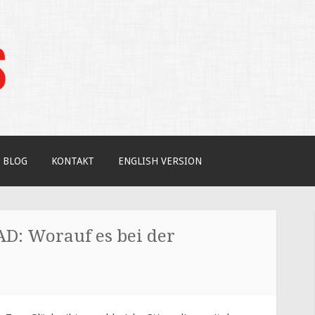
tudium / Your independent expert on US coll
BLOG
KONTAKT
ENGLISH VERSION
D: Worauf es bei der