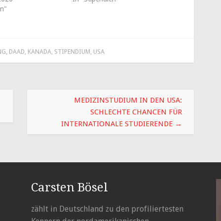
in"
NG
,
DAAD
,
KANADA
,
STIPENDIUM
,
USA
MEDIZINSTUDIUM IN DEN USA:
SCHLECHTE CHANCEN FÜR
INTERNATIONALE STUDIERENDE
→
Carsten Bösel
zählt in Deutschland zu den profiliertesten