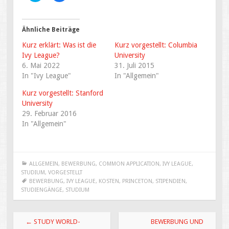
i
i
c
c
k
k
,
,
u
u
Ähnliche Beiträge
m
m
ü
a
Kurz erklärt: Was ist die
Kurz vorgestellt: Columbia
b
u
e
f
Ivy League?
University
r
F
6. Mai 2022
T
a
31. Juli 2015
w
c
In "Ivy League"
In "Allgemein"
i
e
t
b
t
o
Kurz vorgestellt: Stanford
e
o
r
k
University
z
z
29. Februar 2016
u
u
t
t
In "Allgemein"
e
e
i
i
l
l
e
e
n
n
(
(
W
W
ALLGEMEIN
,
BEWERBUNG
,
COMMON APPLICATION
,
IVY LEAGUE
,
i
i
STUDIUM
,
VORGESTELLT
r
r
BEWERBUNG
,
IVY LEAGUE
,
KOSTEN
,
PRINCETON
,
STIPENDIEN
,
d
d
i
i
STUDIENGÄNGE
,
STUDIUM
n
n
n
n
e
e
u
u
Beitragsnavigation
e
e
←
STUDY WORLD-
BEWERBUNG UND
m
m