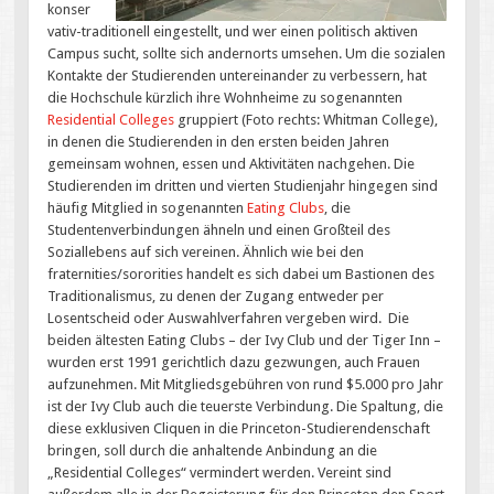
konser
vativ-traditionell eingestellt, und wer einen politisch aktiven
Campus sucht, sollte sich andernorts umsehen. Um die sozialen
Kontakte der Studierenden untereinander zu verbessern, hat
die Hochschule kürzlich ihre Wohnheime zu sogenannten
Residential Colleges
gruppiert (Foto rechts: Whitman College),
in denen die Studierenden in den ersten beiden Jahren
gemeinsam wohnen, essen und Aktivitäten nachgehen. Die
Studierenden im dritten und vierten Studienjahr hingegen sind
häufig Mitglied in sogenannten
Eating Clubs
, die
Studentenverbindungen ähneln und einen Großteil des
Soziallebens auf sich vereinen. Ähnlich wie bei den
fraternities/sororities handelt es sich dabei um Bastionen des
Traditionalismus, zu denen der Zugang entweder per
Losentscheid oder Auswahlverfahren vergeben wird. Die
beiden ältesten Eating Clubs – der Ivy Club und der Tiger Inn –
wurden erst 1991 gerichtlich dazu gezwungen, auch Frauen
aufzunehmen. Mit Mitgliedsgebühren von rund $5.000 pro Jahr
ist der Ivy Club auch die teuerste Verbindung. Die Spaltung, die
diese exklusiven Cliquen in die Princeton-Studierendenschaft
bringen, soll durch die anhaltende Anbindung an die
„Residential Colleges“ vermindert werden. Vereint sind