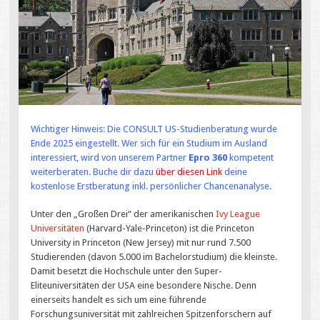
Wichtiger Hinweis: Die CONSULT US-Studienberatung wurde
Ende 2025 eingestellt. Wer sich für ein Studium im Ausland
interessiert, wird von unserem Partner
Epro 360
kompetent
weiterberaten. Buche dir dazu
über diesen Link
deine
kostenlose Erstberatung inkl. persönlicher Chancenanalyse.
Unter den „Großen Drei“ der amerikanischen
Ivy League
Universitäten
(Harvard-Yale-Princeton) ist die Princeton
University in Princeton (New Jersey) mit nur rund 7.500
Studierenden (davon 5.000 im Bachelorstudium) die kleinste.
Damit besetzt die Hochschule unter den Super-
Eliteuniversitäten der USA eine besondere Nische. Denn
einerseits handelt es sich um eine führende
Forschungsuniversität mit zahlreichen Spitzenforschern auf