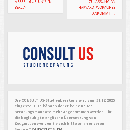
F
F
MESSE: 16 US-UNIS IN
ZULASSUNG AN
e
e
BERLIN
HARVARD: WORAUF ES
n
n
s
s
ANKOMMT
→
t
t
e
e
r
r
g
g
e
e
ö
ö
f
f
f
f
n
n
e
e
t
t
)
)
Die CONSULT US-Studienberatung wird zum 31.12.2025
eingestellt. Es können daher keine neuen
Beratungsmandate mehr angenommen werden. Für
die beglaubigte englische Übersetzung von
Zeugnissen wenden Sie sich bitte an an unseren
Service
TRANSCRIPTS USA
.