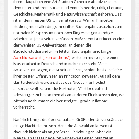
ihrem Hauptfach eine Art Studium Generale absolvieren, zu
dem unter anderem Kurse in Erkenntnistheorie, Ethik, Literatur,
Geschichte, Mathematik und Naturwissenschaft gehören. Das
ist an den meisten US-Universitäten so. Wer an Princeton
studiert, muss allerdings im dritten Studienjahr zusätzlich zum
normalen Kurspensum noch zwei längere eigenständige
Arbeiten zu je 30 Seiten verfassen. Außerdem ist Princeton eine
der wenigen US-Universitäten, an denen die
Bachelorstudierenden im letzten Studienjahr eine lange
Abschlussarbeit („senior thesis“)
erstellen müssen, die einer
Masterarbeit in Deutschland in nichts nachsteht. Viele
Absolventen sagen, die Arbeit an ihrer „senior thesis“ sei eine
ihrer besten Erfahrungen an Princeton gewesen. Aus all dem
dürfte deutlich werden, dass das Niveau hier höchst
anspruchsvoll ist, und die Bestnote „A“ ist bedeutend
schwieriger zu bekommen als an anderen Elitehochschulen, wo
oftmals noch immer die berüchtigte „grade inflation“
vorherrscht.
Natürlich bringt die überschaubare Größe der Universität auch
einige Nachteile mit sich, denn die Auswahl an Kursen ist
dadurch kleiner als an größeren Einrichtungen. Aber ein
Mangel an Masse bedeutet keineswegs einen Mangel an