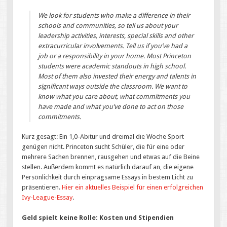
We look for students who make a difference in their
schools and communities, so tell us about your
leadership activities, interests, special skills and other
extracurricular involvements. Tell us if you’ve had a
job or a responsibility in your home. Most Princeton
students were academic standouts in high school.
Most of them also invested their energy and talents in
significant ways outside the classroom. We want to
know what you care about, what commitments you
have made and what you’ve done to act on those
commitments.
Kurz gesagt: Ein 1,0-Abitur und dreimal die Woche Sport
genügen nicht. Princeton sucht Schüler, die für eine oder
mehrere Sachen brennen, rausgehen und etwas auf die Beine
stellen. Außerdem kommt es natürlich darauf an, die eigene
Persönlichkeit durch einprägsame Essays in bestem Licht zu
präsentieren.
Hier ein aktuelles Beispiel für einen erfolgreichen
Ivy-League-Essay
.
Geld spielt keine Rolle: Kosten und Stipendien