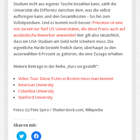
Studium nicht aus eigener Tasche bezahlen kann, zahlt die
Universität die Differenz zwischen dem, was die selbst
aufbringen kann, und den Gesamtkosten – bis hin zum
Vollstipendium. Und es kommt noch besser:
Princeton ist eine
von zurzeit nur fünf US-Universitäten, die diese Praxis auch auf
ausländische Bewerber anwenden!
Hier gilt also tatsächlich,
dass ein USA-Studium am Geld nicht scheitern muss. Die
eigentliche Hürde besteht freilich darin, überhaupt zu den
auserwählten 6 Prozent zu gehören, die eine Zusage erhalten.
Weitere Beiträge in der Reihe „Kurz vorgestellt“:
Video-Tour: Diese 9 Unis in Boston muss man kennen!
American University
Columbia University
Stanford University
Fotos: (c) Pete Spiro / Shutterstock.com, Wikipedia
Sharen mit:
K
K
l
l