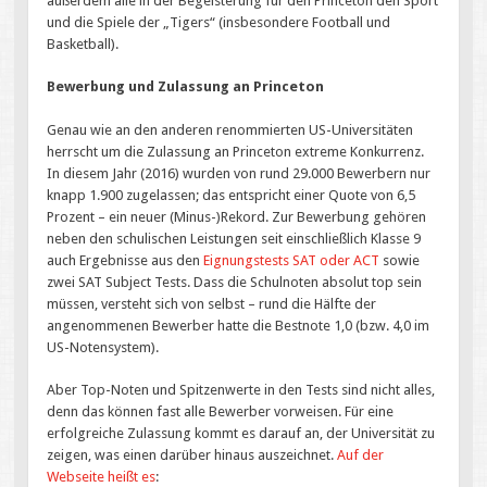
außerdem alle in der Begeisterung für den Princeton den Sport
und die Spiele der „Tigers“ (insbesondere Football und
Basketball).
Bewerbung und Zulassung an Princeton
Genau wie an den anderen renommierten US-Universitäten
herrscht um die Zulassung an Princeton extreme Konkurrenz.
In diesem Jahr (2016) wurden von rund 29.000 Bewerbern nur
knapp 1.900 zugelassen; das entspricht einer Quote von 6,5
Prozent – ein neuer (Minus-)Rekord. Zur Bewerbung gehören
neben den schulischen Leistungen seit einschließlich Klasse 9
auch Ergebnisse aus den
Eignungstests SAT oder ACT
sowie
zwei SAT Subject Tests. Dass die Schulnoten absolut top sein
müssen, versteht sich von selbst – rund die Hälfte der
angenommenen Bewerber hatte die Bestnote 1,0 (bzw. 4,0 im
US-Notensystem).
Aber Top-Noten und Spitzenwerte in den Tests sind nicht alles,
denn das können fast alle Bewerber vorweisen. Für eine
erfolgreiche Zulassung kommt es darauf an, der Universität zu
zeigen, was einen darüber hinaus auszeichnet.
Auf der
Webseite heißt es
: