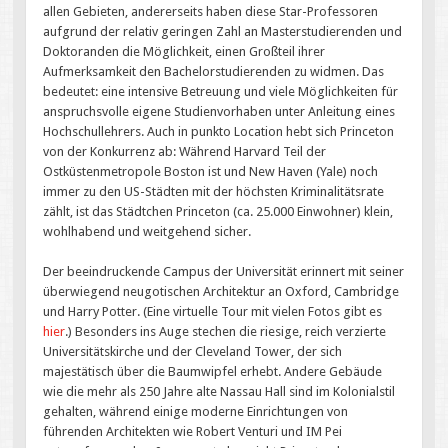
allen Gebieten, andererseits haben diese Star-Professoren
aufgrund der relativ geringen Zahl an Masterstudierenden und
Doktoranden die Möglichkeit, einen Großteil ihrer
Aufmerksamkeit den Bachelorstudierenden zu widmen. Das
bedeutet: eine intensive Betreuung und viele Möglichkeiten für
anspruchsvolle eigene Studienvorhaben unter Anleitung eines
Hochschullehrers. Auch in punkto Location hebt sich Princeton
von der Konkurrenz ab: Während Harvard Teil der
Ostküstenmetropole Boston ist und New Haven (Yale) noch
immer zu den US-Städten mit der höchsten Kriminalitätsrate
zählt, ist das Städtchen Princeton (ca. 25.000 Einwohner) klein,
wohlhabend und weitgehend sicher.
Der beeindruckende Campus der Universität erinnert mit seiner
überwiegend neugotischen Architektur an Oxford, Cambridge
und Harry Potter. (Eine virtuelle Tour mit vielen Fotos gibt es
hier
.) Besonders ins Auge stechen die riesige, reich verzierte
Universitätskirche und der Cleveland Tower, der sich
majestätisch über die Baumwipfel erhebt. Andere Gebäude
wie die mehr als 250 Jahre alte Nassau Hall sind im Kolonialstil
gehalten, während einige moderne Einrichtungen von
führenden Architekten wie Robert Venturi und IM Pei