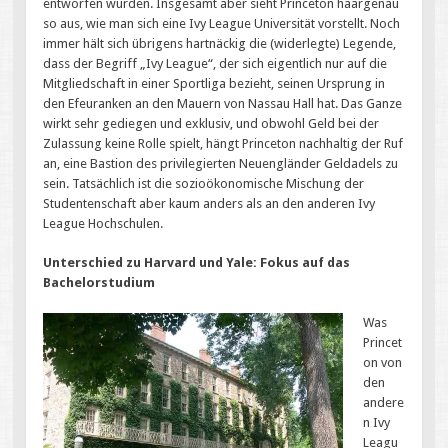
entworfen wurden. Insgesamt aber sieht Princeton haargenau
so aus, wie man sich eine Ivy League Universität vorstellt. Noch
immer hält sich übrigens hartnäckig die (widerlegte) Legende,
dass der Begriff „Ivy League“, der sich eigentlich nur auf die
Mitgliedschaft in einer Sportliga bezieht, seinen Ursprung in
den Efeuranken an den Mauern von Nassau Hall hat. Das Ganze
wirkt sehr gediegen und exklusiv, und obwohl Geld bei der
Zulassung keine Rolle spielt, hängt Princeton nachhaltig der Ruf
an, eine Bastion des privilegierten Neuengländer Geldadels zu
sein. Tatsächlich ist die sozioökonomische Mischung der
Studentenschaft aber kaum anders als an den anderen Ivy
League Hochschulen.
Unterschied zu Harvard und Yale: Fokus auf das
Bachelorstudium
Was
Princet
on von
den
andere
n Ivy
Leagu