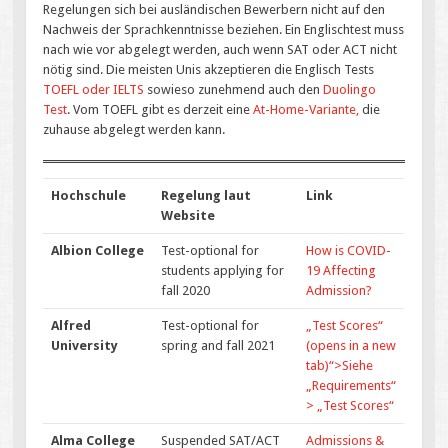
Regelungen sich bei ausländischen Bewerbern nicht auf den
Nachweis der Sprachkenntnisse beziehen. Ein Englischtest muss
nach wie vor abgelegt werden, auch wenn SAT oder ACT nicht
nötig sind. Die meisten Unis akzeptieren die Englisch Tests
TOEFL oder IELTS
sowieso zunehmend auch den
Duolingo
Test
. Vom TOEFL gibt es derzeit eine
At-Home-Variante,
die
zuhause abgelegt werden kann.
Hochschule
Regelung laut
Link
Website
Albion College
Test-optional for
How is COVID-
students applying for
19 Affecting
fall 2020
Admission?
Alfred
Test-optional for
„Test Scores“
University
spring and fall 2021
(opens in a new
tab)“>Siehe
„Requirements“
> „Test Scores“
Alma College
Suspended SAT/ACT
Admissions &