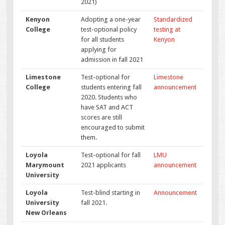
2021)
Kenyon
Adopting a one-year
Standardized
College
test-optional policy
testing at
for all students
Kenyon
applying for
admission in fall 2021
Limestone
Test-optional for
Limestone
College
students entering fall
announcement
2020. Students who
have SAT and ACT
scores are still
encouraged to submit
them.
Loyola
Test-optional for fall
LMU
Marymount
2021 applicants
announcement
University
Loyola
Test-blind starting in
Announcement
University
fall 2021.
New Orleans