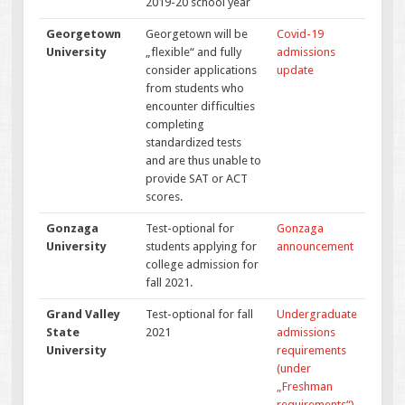
2019-20 school year
Georgetown
Georgetown will be
Covid-19
University
„flexible“ and fully
admissions
consider applications
update
from students who
encounter difficulties
completing
standardized tests
and are thus unable to
provide SAT or ACT
scores.
Gonzaga
Test-optional for
Gonzaga
University
students applying for
announcement
college admission for
fall 2021.
Grand Valley
Test-optional for fall
Undergraduate
State
2021
admissions
University
requirements
(under
„Freshman
requirements“)