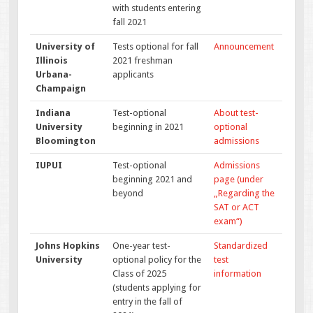
with students entering
fall 2021
University of
Tests optional for fall
Announcement
Illinois
2021 freshman
Urbana-
applicants
Champaign
Indiana
Test-optional
About test-
University
beginning in 2021
optional
Bloomington
admissions
IUPUI
Test-optional
Admissions
beginning 2021 and
page (under
beyond
„Regarding the
SAT or ACT
exam“)
Johns Hopkins
One-year test-
Standardized
University
optional policy for the
test
Class of 2025
information
(students applying for
entry in the fall of