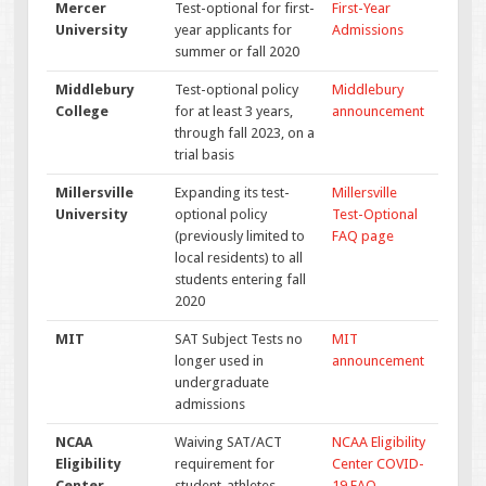
Mercer
Test-optional for first-
First-Year
University
year applicants for
Admissions
summer or fall 2020
Middlebury
Test-optional policy
Middlebury
College
for at least 3 years,
announcement
through fall 2023, on a
trial basis
Millersville
Expanding its test-
Millersville
University
optional policy
Test-Optional
(previously limited to
FAQ page
local residents) to all
students entering fall
2020
MIT
SAT Subject Tests no
MIT
longer used in
announcement
undergraduate
admissions
NCAA
Waiving SAT/ACT
NCAA Eligibility
Eligibility
requirement for
Center COVID-
Center
student-athletes
19 FAQ