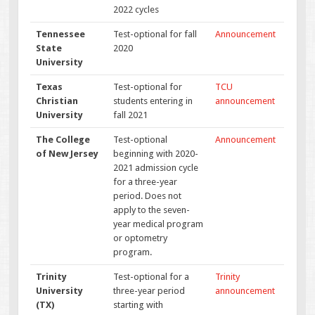
2022 cycles
Tennessee
Test-optional for fall
Announcement
State
2020
University
Texas
Test-optional for
TCU
Christian
students entering in
announcement
University
fall 2021
The College
Test-optional
Announcement
of New Jersey
beginning with 2020-
2021 admission cycle
for a three-year
period. Does not
apply to the seven-
year medical program
or optometry
program.
Trinity
Test-optional for a
Trinity
University
three-year period
announcement
(TX)
starting with