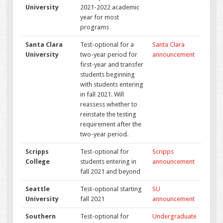
University
2021-2022 academic
year for most
programs
Santa Clara
Test-optional for a
Santa Clara
University
two-year period for
announcement
first-year and transfer
students beginning
with students entering
in fall 2021. Will
reassess whether to
reinstate the testing
requirement after the
two-year period.
Scripps
Test-optional for
Scripps
College
students entering in
announcement
fall 2021 and beyond
Seattle
Test-optional starting
SU
University
fall 2021
announcement
Southern
Test-optional for
Undergraduate