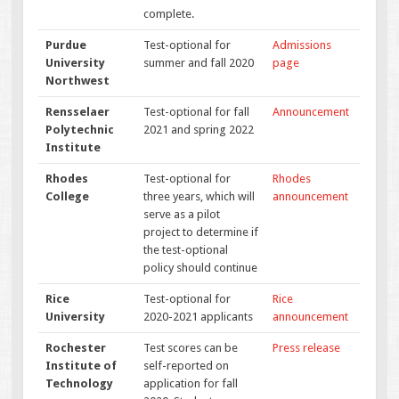
complete.
Purdue
Test-optional for
Admissions
University
summer and fall 2020
page
Northwest
Rensselaer
Test-optional for fall
Announcement
Polytechnic
2021 and spring 2022
Institute
Rhodes
Test-optional for
Rhodes
College
three years, which will
announcement
serve as a pilot
project to determine if
the test-optional
policy should continue
Rice
Test-optional for
Rice
University
2020-2021 applicants
announcement
Rochester
Test scores can be
Press release
Institute of
self-reported on
Technology
application for fall