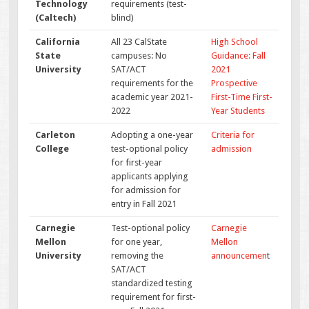
Technology
requirements (test-
(Caltech)
blind)
California
All 23 CalState
High School
State
campuses: No
Guidance: Fall
University
SAT/ACT
2021
requirements for the
Prospective
academic year 2021-
First-Time First-
2022
Year Students
Carleton
Adopting a one-year
Criteria for
College
test-optional policy
admission
for first-year
applicants applying
for admission for
entry in Fall 2021
Carnegie
Test-optional policy
Carnegie
Mellon
for one year,
Mellon
University
removing the
announcemen
t
SAT/ACT
standardized testing
requirement for first-