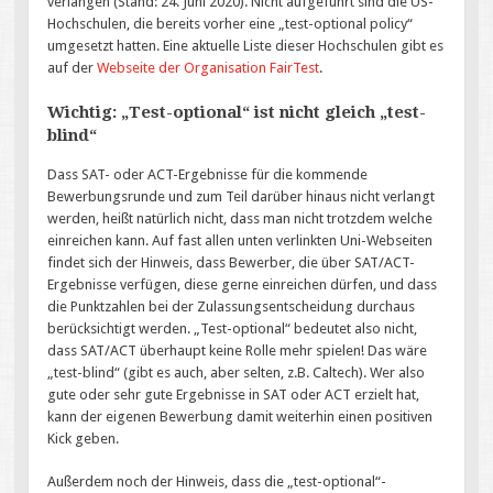
verlangen (Stand: 24. Juni 2020). Nicht aufgeführt sind die US-
Hochschulen, die bereits vorher eine „test-optional policy“
umgesetzt hatten. Eine aktuelle Liste dieser Hochschulen gibt es
auf der
Webseite der Organisation FairTest
.
Wichtig: „Test-optional“ ist nicht gleich „test-
blind“
Dass SAT- oder ACT-Ergebnisse für die kommende
Bewerbungsrunde und zum Teil darüber hinaus nicht verlangt
werden, heißt natürlich nicht, dass man nicht trotzdem welche
einreichen kann. Auf fast allen unten verlinkten Uni-Webseiten
findet sich der Hinweis, dass Bewerber, die über SAT/ACT-
Ergebnisse verfügen, diese gerne einreichen dürfen, und dass
die Punktzahlen bei der Zulassungsentscheidung durchaus
berücksichtigt werden. „Test-optional“ bedeutet also nicht,
dass SAT/ACT überhaupt keine Rolle mehr spielen! Das wäre
„test-blind“ (gibt es auch, aber selten, z.B. Caltech). Wer also
gute oder sehr gute Ergebnisse in SAT oder ACT erzielt hat,
kann der eigenen Bewerbung damit weiterhin einen positiven
Kick geben.
Außerdem noch der Hinweis, dass die „test-optional“-