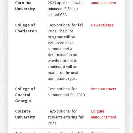
Carolina
2021 applicants with a
announcement
University
minimum 3.5 high
school GPA
College of
Test-optional for fall
News release
Charleston
2021. The pilot
program will be
evaluated next
summer and a
determination on
whether or not to
continue it will be
made for the next
admissions cycle.
College of
Test-optional for
Announcement
Coastal
summer and fall 2020
Georgia
Colgate
Test-optional for
Colgate
University
students entering fall
announcement
2021