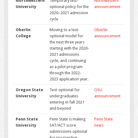
Northwestern
Temporary test-
Northwestern
University
optional policy for the
announcement
2020–2021 admission
cycle
Oberlin
Moving to a test-
Oberlin
College
optional model for
announcement
the next three years
starting with the 2020-
2021 admissions
cycle, and continuing
as a pilot program
through the 2022-
2023 application year.
Oregon State
Test-optional for
OSU
University
undergraduates
announcement
entering in fall 2021
and beyond
Penn State
Penn State is making
Penn State
University
SAT/ACT score
news
submissions optional
for prospective