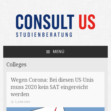
Unabhängige Beratung zum USA-Studium /
CONSULT US
Your independent expert on US college
MENÜ
admissions
ZUM
INHALT
Colleges
SPRINGEN
Wegen Corona: Bei diesen US-Unis
muss 2020 kein SAT eingereicht
werden
5. JUNI 2020