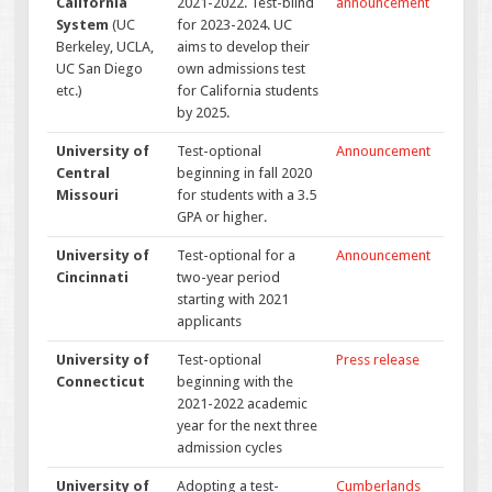
California
2021-2022. Test-blind
announcement
System
(UC
for 2023-2024. UC
Berkeley, UCLA,
aims to develop their
UC San Diego
own admissions test
etc.)
for California students
by 2025.
University of
Test-optional
Announcement
Central
beginning in fall 2020
Missouri
for students with a 3.5
GPA or higher.
University of
Test-optional for a
Announcement
Cincinnati
two-year period
starting with 2021
applicants
University of
Test-optional
Press release
Connecticut
beginning with the
2021-2022 academic
year for the next three
admission cycles
University of
Adopting a test-
Cumberlands