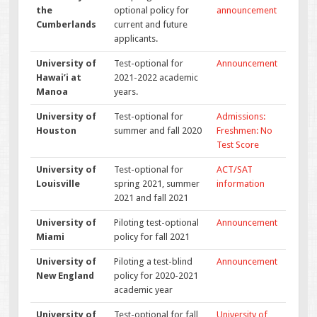
the
optional policy for
announcement
Cumberlands
current and future
applicants.
University of
Test-optional for
Announcement
Hawai’i at
2021-2022 academic
Manoa
years.
University of
Test-optional for
Admissions:
Houston
summer and fall 2020
Freshmen: No
Test Score
University of
Test-optional for
ACT/SAT
Louisville
spring 2021, summer
information
2021 and fall 2021
University of
Piloting test-optional
Announcement
Miami
policy for fall 2021
University of
Piloting a test-blind
Announcement
New England
policy for 2020-2021
academic year
University of
Test-optional for fall
University of