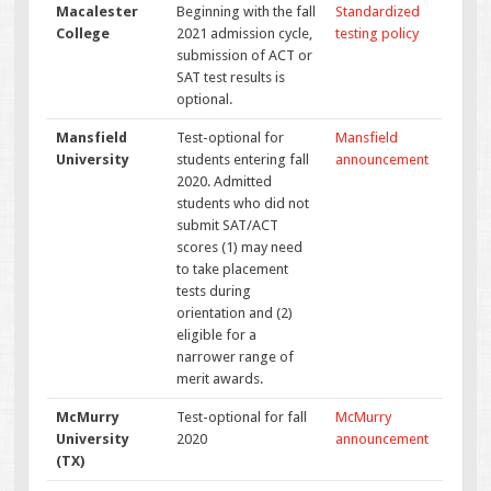
Macalester
Beginning with the fall
Standardized
College
2021 admission cycle,
testing policy
submission of ACT or
SAT test results is
optional.
Mansfield
Test-optional for
Mansfield
University
students entering fall
announcement
2020. Admitted
students who did not
submit SAT/ACT
scores (1) may need
to take placement
tests during
orientation and (2)
eligible for a
narrower range of
merit awards.
McMurry
Test-optional for fall
McMurry
University
2020
announcement
(TX)