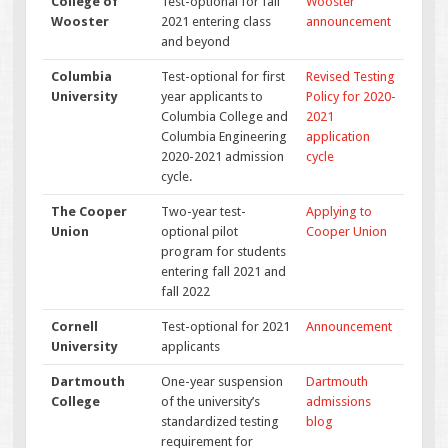
College of
Test-optional for fall
Wooster
Wooster
2021 entering class
announcement
and beyond
Columbia
Test-optional for first
Revised Testing
University
year applicants to
Policy for 2020-
Columbia College and
2021
Columbia Engineering
application
2020-2021 admission
cycle
cycle.
The Cooper
Two-year test-
Applying to
Union
optional pilot
Cooper Union
program for students
entering fall 2021 and
fall 2022
Cornell
Test-optional for 2021
Announcement
University
applicants
Dartmouth
One-year suspension
Dartmouth
College
of the university’s
admissions
standardized testing
blog
requirement for