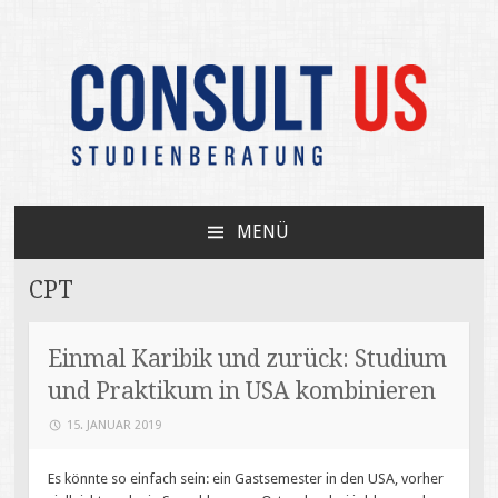
Unabhängige Beratung zum USA-Studium /
CONSULT US
Your independent expert on US college
MENÜ
admissions
ZUM
INHALT
CPT
SPRINGEN
Einmal Karibik und zurück: Studium
und Praktikum in USA kombinieren
15. JANUAR 2019
Es könnte so einfach sein: ein Gastsemester in den USA, vorher