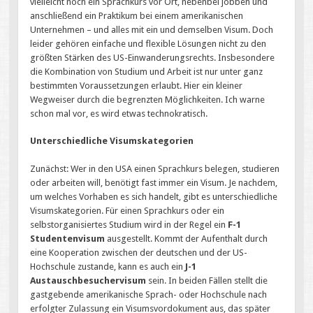
vielleicht noch ein Sprachkurs vor Ort, nebenbei jobben und
anschließend ein Praktikum bei einem amerikanischen
Unternehmen – und alles mit ein und demselben Visum. Doch
leider gehören einfache und flexible Lösungen nicht zu den
größten Stärken des US-Einwanderungsrechts. Insbesondere
die Kombination von Studium und Arbeit ist nur unter ganz
bestimmten Voraussetzungen erlaubt. Hier ein kleiner
Wegweiser durch die begrenzten Möglichkeiten. Ich warne
schon mal vor, es wird etwas technokratisch.
Unterschiedliche Visumskategorien
Zunächst: Wer in den USA einen Sprachkurs belegen, studieren
oder arbeiten will, benötigt fast immer ein Visum. Je nachdem,
um welches Vorhaben es sich handelt, gibt es unterschiedliche
Visumskategorien. Für einen Sprachkurs oder ein
selbstorganisiertes Studium wird in der Regel ein
F-1
Studentenvisum
ausgestellt. Kommt der Aufenthalt durch
eine Kooperation zwischen der deutschen und der US-
Hochschule zustande, kann es auch ein
J-1
Austauschbesuchervisum
sein. In beiden Fällen stellt die
gastgebende amerikanische Sprach- oder Hochschule nach
erfolgter Zulassung ein Visumsvordokument aus, das später