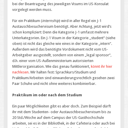
bei der Beantragung des jeweiligen Visums im US-Konsulat
vorgelegt werden muss.
Für ein Praktikum (
internship
) wird in aller Regel ein J-1
Austauschbesuchervisum benötigt. Aber Achtung, jetzt wird’s
schon kompliziert: Denn die Kategorie J-1 umfasst mehrere
Unterkategorien. Ein J-1 Visum in der Kategorie „student“ (siehe
oben) ist nicht das gleiche wie eines in der Kategorie „intern“.
Außerdem wird das benötigte Vordokument nicht vom US-
Arbeitgeber ausgestellt, sondern von einem „legal sponsor“,
d.h. einer vom US-Außenministerium autorisierten
Mittlerorganisation. Wie das genau funktioniert,
könnt ihr hier
nachlesen
. Wir halten fest: Sprachkurs/Studium und
Praktikum/Arbeiten sind einwanderungsrechtlich gesehen zwei
Paar Schuhe und nicht ohne weiteres kombinierbar.
Praktikum im oder nach dem Studium
Ein paar Möglichkeiten gibt es aber doch. Zum Beispiel dürft
ihr mit dem Studenten- oder Austauschbesuchervisum bis zu
20 Std./Woche auf dem Campus der US-Gasthochschule
arbeiten, sei es in der Bibliothek, in der Cafeteria oder auch bei