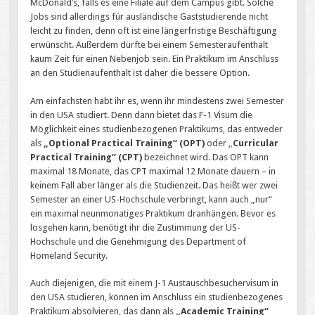
McDonald’s, falls es eine Filiale auf dem Campus gibt. Solche
Jobs sind allerdings für ausländische Gaststudierende nicht
leicht zu finden, denn oft ist eine längerfristige Beschäftigung
erwünscht. Außerdem dürfte bei einem Semesteraufenthalt
kaum Zeit für einen Nebenjob sein. Ein Praktikum im Anschluss
an den Studienaufenthalt ist daher die bessere Option.
Am einfachsten habt ihr es, wenn ihr mindestens zwei Semester
in den USA studiert. Denn dann bietet das F-1 Visum die
Möglichkeit eines studienbezogenen Praktikums, das entweder
als
„Optional Practical Training“ (OPT)
oder „
Curricular
Practical Training“ (CPT)
bezeichnet wird. Das OPT kann
maximal 18 Monate, das CPT maximal 12 Monate dauern – in
keinem Fall aber länger als die Studienzeit. Das heißt wer zwei
Semester an einer US-Hochschule verbringt, kann auch „nur“
ein maximal neunmonatiges Praktikum dranhängen. Bevor es
losgehen kann, benötigt ihr die Zustimmung der US-
Hochschule und die Genehmigung des Department of
Homeland Security.
Auch diejenigen, die mit einem J-1 Austauschbesuchervisum in
den USA studieren, können im Anschluss ein studienbezogenes
Praktikum absolvieren, das dann als
„Academic Training“