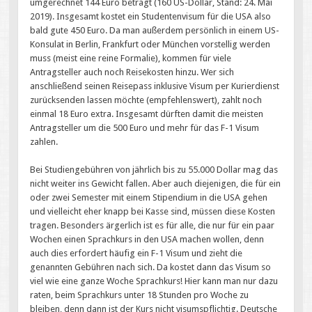
umgerechnet 144 Euro beträgt (160 US-Dollar, Stand: 24. Mai
2019). Insgesamt kostet ein Studentenvisum für die USA also
bald gute 450 Euro. Da man außerdem persönlich in einem US-
Konsulat in Berlin, Frankfurt oder München vorstellig werden
muss (meist eine reine Formalie), kommen für viele
Antragsteller auch noch Reisekosten hinzu. Wer sich
anschließend seinen Reisepass inklusive Visum per Kurierdienst
zurücksenden lassen möchte (empfehlenswert), zahlt noch
einmal 18 Euro extra. Insgesamt dürften damit die meisten
Antragsteller um die 500 Euro und mehr für das F-1 Visum
zahlen.
Bei Studiengebühren von jährlich bis zu 55.000 Dollar mag das
nicht weiter ins Gewicht fallen. Aber auch diejenigen, die für ein
oder zwei Semester mit einem Stipendium in die USA gehen
und vielleicht eher knapp bei Kasse sind, müssen diese Kosten
tragen. Besonders ärgerlich ist es für alle, die nur für ein paar
Wochen einen Sprachkurs in den USA machen wollen, denn
auch dies erfordert häufig ein F-1 Visum und zieht die
genannten Gebühren nach sich. Da kostet dann das Visum so
viel wie eine ganze Woche Sprachkurs! Hier kann man nur dazu
raten, beim Sprachkurs unter 18 Stunden pro Woche zu
bleiben, denn dann ist der Kurs nicht visumspflichtig. Deutsche