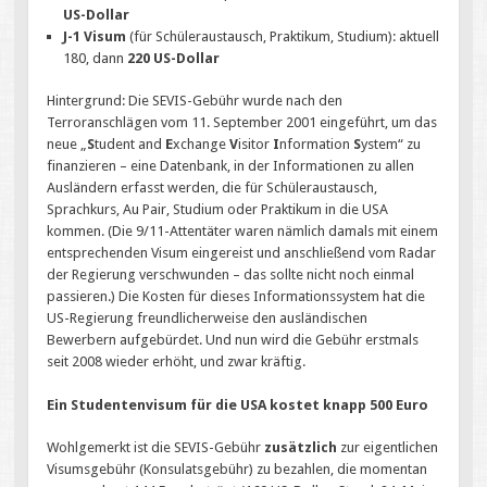
US-Dollar
J-1 Visum
(für Schüleraustausch, Praktikum, Studium): aktuell
180, dann
220 US-Dollar
Hintergrund: Die SEVIS-Gebühr wurde nach den
Terroranschlägen vom 11. September 2001 eingeführt, um das
neue „
S
tudent and
E
xchange
V
isitor
I
nformation
S
ystem“ zu
finanzieren – eine Datenbank, in der Informationen zu allen
Ausländern erfasst werden, die für Schüleraustausch,
Sprachkurs, Au Pair, Studium oder Praktikum in die USA
kommen. (Die 9/11-Attentäter waren nämlich damals mit einem
entsprechenden Visum eingereist und anschließend vom Radar
der Regierung verschwunden – das sollte nicht noch einmal
passieren.) Die Kosten für dieses Informationssystem hat die
US-Regierung freundlicherweise den ausländischen
Bewerbern aufgebürdet. Und nun wird die Gebühr erstmals
seit 2008 wieder erhöht, und zwar kräftig.
Ein Studentenvisum für die USA kostet knapp 500 Euro
Wohlgemerkt ist die SEVIS-Gebühr
zusätzlich
zur eigentlichen
Visumsgebühr (Konsulatsgebühr) zu bezahlen, die momentan