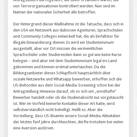
von Terrororganisationen kontrolliert werden. Nun sind im
Namen der nationalen Sicherheit alle betroffen.
Der Hintergrund dieser Maßnahme ist die Tatsache, dass sich in
den USA ein Netzwerk aus dubiosen Agenturen, Sprachschulen
und Community Colleges entwickelt hat, die als Einfallstor für
illegale Einwanderung dienen: Es wird ein Studentenvisum
ausgestellt, aber vor Ort müssen die vermeintlichen
Sprachschüler oder Studierenden dann so gut wie keine Kurse
belegen – sind aber mit dem Studentenvisum legal ins Land
gekommen und können erstmal untertauchen. Da die
Bildungsanbieter dieses Schlupfloch hauptsächlich über
soziale Netzwerke und Whatsapp bewerben, erhoffen sich die
US-Behörden aus dem Social-Media-Screening schon bei der
Antragstellung Hinweise darauf, ob es sich um „ernsthafte“
Bewerber handelt oder ob die Studienabsicht nur vorgetäuscht
ist. Wer im Vorfeld keinerlei Kontakte dieser Art hatte, wird
selbstverständlich nicht behelligt. Heißt es. Aber die
Vorstellung, dass US-Beamte unsere Social-Media-Aktivitäten
der letzten fünf Jahre durchleuchten, dürfte trotzdem bei vielen
eine Aversion auslösen.