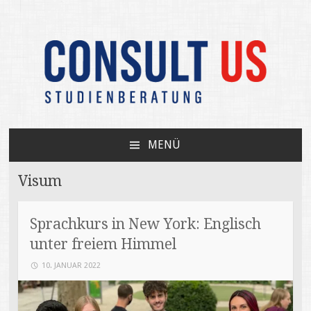
Unabhängige Beratung zum USA-Studium /
CONSULT US
Your independent expert on US college
MENÜ
admissions
ZUM
INHALT
Visum
SPRINGEN
Sprachkurs in New York: Englisch
unter freiem Himmel
10. JANUAR 2022