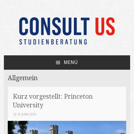
Unabhängige Beratung zum USA-Studium /
CONSULT US
Your independent expert on US college
MENÜ
admissions
ZUM
INHALT
Allgemein
SPRINGEN
Kurz vorgestellt: Princeton
University
8. JUNI 2016