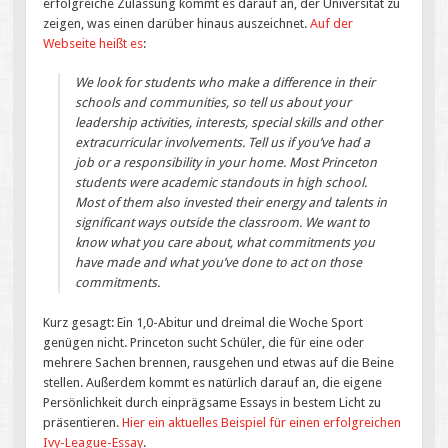
erfolgreiche Zulassung kommt es darauf an, der Universität zu
zeigen, was einen darüber hinaus auszeichnet.
Auf der
Webseite heißt es
:
We look for students who make a difference in their
schools and communities, so tell us about your
leadership activities, interests, special skills and other
extracurricular involvements. Tell us if you’ve had a
job or a responsibility in your home. Most Princeton
students were academic standouts in high school.
Most of them also invested their energy and talents in
significant ways outside the classroom. We want to
know what you care about, what commitments you
have made and what you’ve done to act on those
commitments.
Kurz gesagt: Ein 1,0-Abitur und dreimal die Woche Sport
genügen nicht. Princeton sucht Schüler, die für eine oder
mehrere Sachen brennen, rausgehen und etwas auf die Beine
stellen. Außerdem kommt es natürlich darauf an, die eigene
Persönlichkeit durch einprägsame Essays in bestem Licht zu
präsentieren.
Hier ein aktuelles Beispiel für einen erfolgreichen
Ivy-League-Essay
.