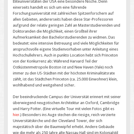
Eliteuniversitäten der USA eine besondere Nische. Denn
einerseits handelt es sich um eine führende
Forschungsuniversität mit zahlreichen Spitzenforschern auf
allen Gebieten, andererseits haben diese Star-Professoren
aufgrund der relativ geringen Zahl an Masterstudierenden und
Doktoranden die Möglichkeit, einen Großteil ihrer
Aufmerksamkeit den Bachelorstudierenden zu widmen. Das
bedeutet: eine intensive Betreuung und viele Möglichkeiten für
anspruchsvolle eigene Studienvorhaben unter Anleitung eines
Hochschullehrers. Auch in punkto Location hebt sich Princeton
von der Konkurrenz ab: Während Harvard Teil der
Ostküstenmetropole Boston ist und New Haven (Yale) noch
immer zu den US-Städten mit der höchsten Kriminalitätsrate
zählt, ist das Städtchen Princeton (ca. 25.000 Einwohner) klein,
wohlhabend und weitgehend sicher.
Der beeindruckende Campus der Universität erinnert mit seiner
überwiegend neugotischen Architektur an Oxford, Cambridge
und Harry Potter. (Eine virtuelle Tour mit vielen Fotos gibt es
hier
.) Besonders ins Auge stechen die riesige, reich verzierte
Universitätskirche und der Cleveland Tower, der sich
majestätisch über die Baumwipfel erhebt. Andere Gebäude
wie die mehr als 250 Jahre alte Nassau Hall sind im Kolonialstil