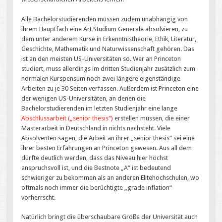
Alle Bachelorstudierenden müssen zudem unabhängig von
ihrem Hauptfach eine Art Studium Generale absolvieren, zu
dem unter anderem Kurse in Erkenntnistheorie, Ethik, Literatur,
Geschichte, Mathematik und Naturwissenschaft gehören. Das
ist an den meisten US-Universitäten so. Wer an Princeton
studiert, muss allerdings im dritten Studienjahr zusätzlich zum
normalen Kurspensum noch zwei längere eigenständige
Arbeiten zu je 30 Seiten verfassen. Außerdem ist Princeton eine
der wenigen US-Universitäten, an denen die
Bachelorstudierenden im letzten Studienjahr eine lange
Abschlussarbeit („senior thesis“)
erstellen müssen, die einer
Masterarbeit in Deutschland in nichts nachsteht. Viele
Absolventen sagen, die Arbeit an ihrer „senior thesis“ sei eine
ihrer besten Erfahrungen an Princeton gewesen. Aus all dem
dürfte deutlich werden, dass das Niveau hier höchst
anspruchsvoll ist, und die Bestnote „A“ ist bedeutend
schwieriger zu bekommen als an anderen Elitehochschulen, wo
oftmals noch immer die berüchtigte „grade inflation“
vorherrscht.
Natürlich bringt die überschaubare Größe der Universität auch