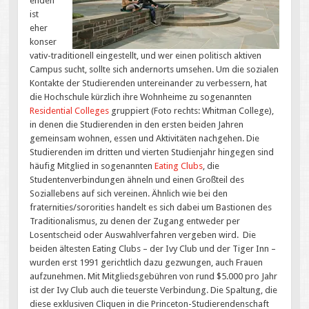
enden
ist
eher
konser
vativ-traditionell eingestellt, und wer einen politisch aktiven
Campus sucht, sollte sich andernorts umsehen. Um die sozialen
Kontakte der Studierenden untereinander zu verbessern, hat
die Hochschule kürzlich ihre Wohnheime zu sogenannten
Residential Colleges
gruppiert (Foto rechts: Whitman College),
in denen die Studierenden in den ersten beiden Jahren
gemeinsam wohnen, essen und Aktivitäten nachgehen. Die
Studierenden im dritten und vierten Studienjahr hingegen sind
häufig Mitglied in sogenannten
Eating Clubs
, die
Studentenverbindungen ähneln und einen Großteil des
Soziallebens auf sich vereinen. Ähnlich wie bei den
fraternities/sororities handelt es sich dabei um Bastionen des
Traditionalismus, zu denen der Zugang entweder per
Losentscheid oder Auswahlverfahren vergeben wird. Die
beiden ältesten Eating Clubs – der Ivy Club und der Tiger Inn –
wurden erst 1991 gerichtlich dazu gezwungen, auch Frauen
aufzunehmen. Mit Mitgliedsgebühren von rund $5.000 pro Jahr
ist der Ivy Club auch die teuerste Verbindung. Die Spaltung, die
diese exklusiven Cliquen in die Princeton-Studierendenschaft