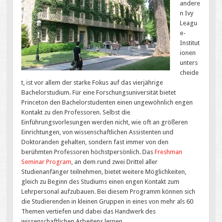
andere
n Ivy
Leagu
e-
Institut
ionen
unters
cheide
t, ist vor allem der starke Fokus auf das vierjährige
Bachelorstudium. Für eine Forschungsuniversität bietet
Princeton den Bachelorstudenten einen ungewöhnlich engen
Kontakt zu den Professoren. Selbst die
Einführungsvorlesungen werden nicht, wie oft an größeren
Einrichtungen, von wissenschaftlichen Assistenten und
Doktoranden gehalten, sondern fast immer von den
berühmten Professoren höchstpersönlich. Das
Freshman
Seminar Program
, an dem rund zwei Drittel aller
Studienanfänger teilnehmen, bietet weitere Möglichkeiten,
gleich zu Beginn des Studiums einen engen Kontakt zum
Lehrpersonal aufzubauen. Bei diesem Programm können sich
die Studierenden in kleinen Gruppen in eines von mehr als 60
Themen vertiefen und dabei das Handwerk des
wissenschaftlichen Arbeitens lernen.