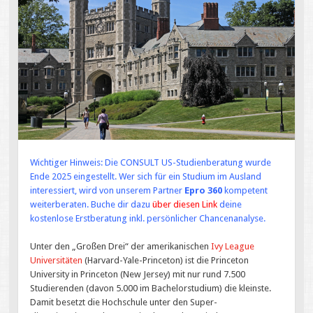
Wichtiger Hinweis: Die CONSULT US-Studienberatung wurde
Ende 2025 eingestellt. Wer sich für ein Studium im Ausland
interessiert, wird von unserem Partner
Epro 360
kompetent
weiterberaten. Buche dir dazu
über diesen Link
deine
kostenlose Erstberatung inkl. persönlicher Chancenanalyse.
Unter den „Großen Drei“ der amerikanischen
Ivy League
Universitäten
(Harvard-Yale-Princeton) ist die Princeton
University in Princeton (New Jersey) mit nur rund 7.500
Studierenden (davon 5.000 im Bachelorstudium) die kleinste.
Damit besetzt die Hochschule unter den Super-