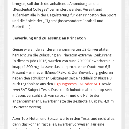
bringen, soll durch die anhaltende Anbindung an die
„Residential Colleges“ vermindert werden. Vereint sind
außerdem alle in der Begeisterung für den Princeton den Sport
und die Spiele der „Tigers“ (insbesondere Football und
Basketball).
Bewerbung und Zulassung an Princeton
Genau wie an den anderen renommierten US-Universitäten
herrscht um die Zulassung an Princeton extreme Konkurrenz.
In diesem Jahr (2016) wurden von rund 29.000 Bewerbern nur
knapp 1.900 zugelassen; das entspricht einer Quote von 6,5
Prozent – ein neuer (Minus-)Rekord. Zur Bewerbung gehören
neben den schulischen Leistungen seit einschließlich Klasse 9
auch Ergebnisse aus den
Eignungstests SAT oder ACT
sowie
zwei SAT Subject Tests. Dass die Schulnoten absolut top sein
müssen, versteht sich von selbst – rund die Hälfte der
angenommenen Bewerber hatte die Bestnote 1,0 (bzw. 4,0 im
US-Notensystem).
Aber Top-Noten und Spitzenwerte in den Tests sind nicht alles,
denn das können fast alle Bewerber vorweisen. Für eine