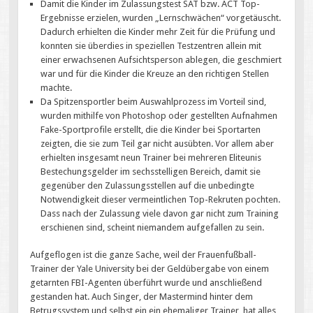
Damit die Kinder im Zulassungstest SAT bzw. ACT Top-
Ergebnisse erzielen, wurden „Lernschwächen“ vorgetäuscht.
Dadurch erhielten die Kinder mehr Zeit für die Prüfung und
konnten sie überdies in speziellen Testzentren allein mit
einer erwachsenen Aufsichtsperson ablegen, die geschmiert
war und für die Kinder die Kreuze an den richtigen Stellen
machte.
Da Spitzensportler beim Auswahlprozess im Vorteil sind,
wurden mithilfe von Photoshop oder gestellten Aufnahmen
Fake-Sportprofile erstellt, die die Kinder bei Sportarten
zeigten, die sie zum Teil gar nicht ausübten. Vor allem aber
erhielten insgesamt neun Trainer bei mehreren Eliteunis
Bestechungsgelder im sechsstelligen Bereich, damit sie
gegenüber den Zulassungsstellen auf die unbedingte
Notwendigkeit dieser vermeintlichen Top-Rekruten pochten.
Dass nach der Zulassung viele davon gar nicht zum Training
erschienen sind, scheint niemandem aufgefallen zu sein.
Aufgeflogen ist die ganze Sache, weil der Frauenfußball-
Trainer der Yale University bei der Geldübergabe von einem
getarnten FBI-Agenten überführt wurde und anschließend
gestanden hat. Auch Singer, der Mastermind hinter dem
Betrugssystem und selbst ein ein ehemaliger Trainer, hat alles