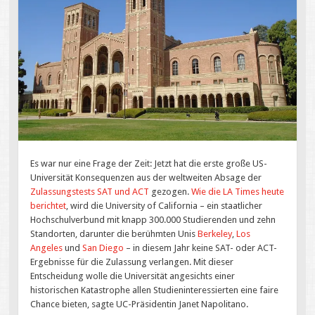
Es war nur eine Frage der Zeit: Jetzt hat die erste große US-
Universität Konsequenzen aus der weltweiten Absage der
Zulassungstests SAT und ACT
gezogen.
Wie die LA Times heute
berichtet
, wird die University of California – ein staatlicher
Hochschulverbund mit knapp 300.000 Studierenden und zehn
Standorten, darunter die berühmten Unis
Berkeley
,
Los
Angeles
und
San Diego
– in diesem Jahr keine SAT- oder ACT-
Ergebnisse für die Zulassung verlangen. Mit dieser
Entscheidung wolle die Universität angesichts einer
historischen Katastrophe allen Studieninteressierten eine faire
Chance bieten, sagte UC-Präsidentin Janet Napolitano.