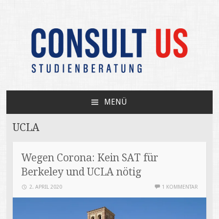
Unabhängige Beratung zum USA-Studium /
CONSULT US
Your independent expert on US college
MENÜ
admissions
ZUM
INHALT
UCLA
SPRINGEN
Wegen Corona: Kein SAT für
Berkeley und UCLA nötig
2. APRIL 2020
1 KOMMENTAR