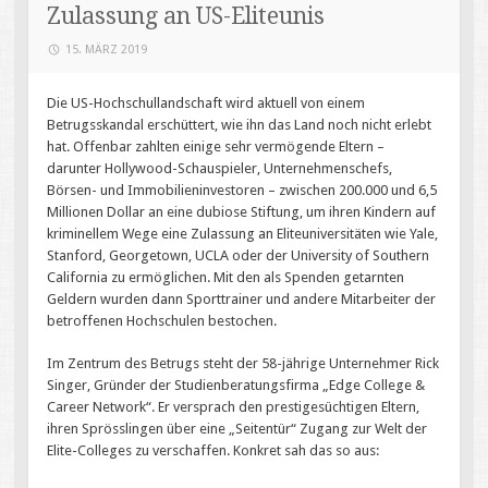
Zulassung an US-Eliteunis
15. MÄRZ 2019
Die US-Hochschullandschaft wird aktuell von einem
Betrugsskandal erschüttert, wie ihn das Land noch nicht erlebt
hat. Offenbar zahlten einige sehr vermögende Eltern –
darunter Hollywood-Schauspieler, Unternehmenschefs,
Börsen- und Immobilieninvestoren – zwischen 200.000 und 6,5
Millionen Dollar an eine dubiose Stiftung, um ihren Kindern auf
kriminellem Wege eine Zulassung an Eliteuniversitäten wie Yale,
Stanford, Georgetown, UCLA oder der University of Southern
California zu ermöglichen. Mit den als Spenden getarnten
Geldern wurden dann Sporttrainer und andere Mitarbeiter der
betroffenen Hochschulen bestochen.
Im Zentrum des Betrugs steht der 58-jährige Unternehmer Rick
Singer, Gründer der Studienberatungsfirma „Edge College &
Career Network“. Er versprach den prestigesüchtigen Eltern,
ihren Sprösslingen über eine „Seitentür“ Zugang zur Welt der
Elite-Colleges zu verschaffen. Konkret sah das so aus: